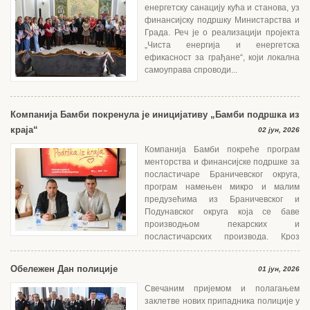
енергетску санацију кућа и станова, уз
финансијску подршку Министарства и
Града. Реч је о реализацији пројекта
„Чиста енергија и енергетска
ефикасност за грађане“, који локална
самоуправа спроводи...
Компанија Бамби покренула је иницијативу „Бамби подршка из
краја“
02 јун, 2026
Компанија Бамби покреће програм
менторства и финансијске подршке за
посластичаре Браничевског округа,
програм намењен микро и малим
предузећима из Браничевског и
Подунавског округа која се баве
производњом пекарских и
посластичарских производа. Кроз
едукацију, менторски...
Обележен Дан полиције
01 јун, 2026
Свечаним пријемом и полагањем
заклетве нових припадника полиције у