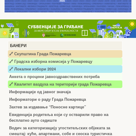
БАНЕРИ
🔗 Скупштина Града Пожаревца
🔗
Градска изборна комисија у Пожаревцу
🔗 Локални избори 2024
Анкета о процени јавноздравствених потреба
🔗 Квалитет ваздуха на територији града Пожаревца
Информације од јавног значаја
Информатори о раду Града Пожаревца
Захтев за издавање “Поносне картице”
Евиденција родитеља који су остварили право на
бесплатно ауто седиште
Водич за категоризацију угоститељских објеката за
смештај: куће, апартмани, собе и сеоска туристичка