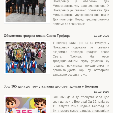
Пожаревцу је обележен Дан
Министарства унутрашњих послова. У
Пожаревцу је свечано обележен Дан
Министарства унутрашњих послова и
Дан полиције. Поред традиционалног
пријема за званичнике...
Обележена градска слава Света Тројица
31 мај, 2026
У великој сали Центра за културу у
Пожаревцу одржана је свечана
академија поводом градске славе
Света Тројица. На овом
традиционалном скупу уручена су
градска признања појединцима и
организацијама који су остварили
запажене резултате у...
Још 365 дана до тренутка када цео свет долази у Београд
15 мај, 2026
Још 365 дана до тренутка када цео
свет долази у Београд! Од 15. маја до
15. августа 2027. године Београд ће
бити место сусрета идеја, иновација и