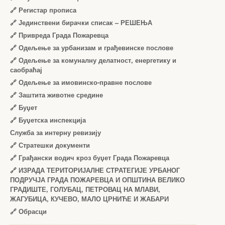
🔗
Регистар прописа
🔗
Јединствени бирачки списак – РЕШЕЊА
🔗
Привреда Града Пожаревца
🔗
Одељење за урбанизам и грађевинске послове
🔗
Одељење за комуналну делатност, енергетику и
саобраћај
🔗
Одељење за имовинско-правне послове
🔗
Заштита животне средине
🔗
Буџет
🔗
Буџетска инспекција
Служба за интерну ревизију
🔗
Стратешки документи
🔗
Грађански водич кроз буџет Града Пожаревца
🔗
ИЗРАДА ТЕРИТОРИЈАЛНЕ СТРАТЕГИЈЕ УРБАНОГ
ПОДРУЧЈА ГРАДА ПОЖАРЕВЦА И ОПШТИНА ВЕЛИКО
ГРАДИШТЕ, ГОЛУБАЦ, ПЕТРОВАЦ НА МЛАВИ,
ЖАГУБИЦА, КУЧЕВО, МАЛО ЦРНИЋЕ И ЖАБАРИ
🔗
Обрасци