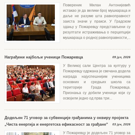
Повереник Милан Антонијевић
истакао је да велики број мушкараца и
даље не разуме шта равноправност
заиста значи у пракси. У Градском
здању у Пожаревцу представљени су
резултати истраживања о перцепцији
мушкараца о родној равноправности,...
Награђени најбољи ученици Пожаревца
09 јул, 2026
У Великој сали Центра за културу у
Пожаревцу одржана је свечана додела
награда најуспешнијим ученицима
основних и средњих школа са
територије Града Пожаревца.
Признања су добили ученици који су
освојили једно од прва три...
Додељен 71 уговор за субвенције грађанима у оквиру пројекта
„Чиста енергија и енергетска ефикасност за грађане“
03 јун, 2026
У Пожаревцу је додељен 71 уговор за