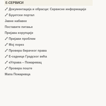
Е-СЕРВИСИ
🔗 Документација и обрасци: Сервисне информације
🔗 Буџетски портал
Јавне набавке
Поставите питање
Пријава корупције
🔗 Пријави проблем
🔗 Мој порез
🔗 Провера бирачког права
🔗 Е-седнице Градског већа
🔗 еУправа – Пожаревац
🔗 Провера поште
Мапа Пожаревца