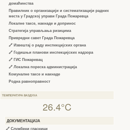
домаћинства
Правилник о организацији и систематизацији радних
места у Градској управи Града Пожаревца
Локалне таксе, накнаде и допринос
Стратегија управљања ризицима
Привредни савет Града Пожаревца
🔗
Извештај о раду инспекцијских органа
🔗
Годишњи планови инспекцијских надзора
🔗 ГИС Пожаревац
🔗 Локална пореска администрација
Комуналне таксе и накнаде
Родна равноправност
ТЕМПЕРАТУРА ВАЗДУХА
26.4°C
ДОКУМЕНТАЦИЈА
🔗
Службени гласници