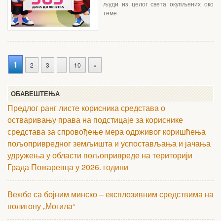
људи из целог света окупљених око
теме...
1
2
3
10
»
ОБАВЕШТЕЊА
Предлог ранг листе корисника средстава о
остваривању права на подстицаје за кориснике
средстава за спровођење мера одрживог коришћења
пољопривредног земљишта и успостављања и јачања
удружења у области пољопривреде на територији
Града Пожаревца у 2026. години
Вежбе са бојним минско – експлозивним средствима на
полигону „Могила“