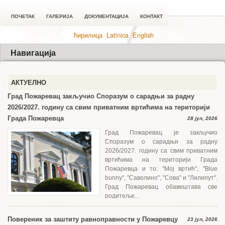
ПОЧЕТАК
ГАЛЕРИЈА
ДОКУМЕНТАЦИЈА
КОНТАКТ
ћирилица
Latinica
English
Навигација
АКТУЕЛНО
Град Пожаревац закључио Споразум о сарадњи за радну
2026/2027. годину са свим приватним вртићима на територији
Града Пожаревца
28 јул, 2026
Град Пожаревац је закључио
Споразум о сарадњи за радну
2026/2027. годину са свим приватним
вртићима на територији Града
Пожаревца и то: "Мој вртић", "Blue
bunny", "Саволино", "Сова" и "Лилипут".
Град Пожаревац обавештава све
родитеље...
Повереник за заштиту равноправности у Пожаревцу
23 јул, 2026